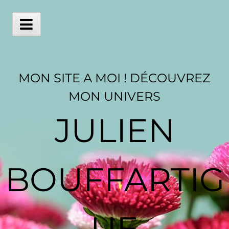
Skip
to
content
Main
Menu
MON SITE A MOI ! DÉCOUVREZ
MON UNIVERS
JULIEN
BOUFFARTIG
UE