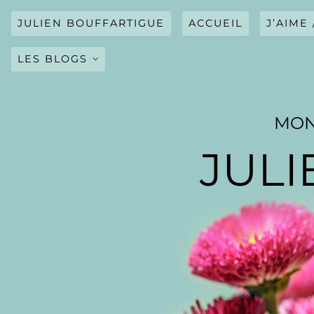
Skip
to
JULIEN BOUFFARTIGUE
ACCUEIL
J’AIME 
content
LES BLOGS
JOURNAL
MON
BLOG CINÉ
JULI
BLOG ACTUALITÉS
BLOG SPORT