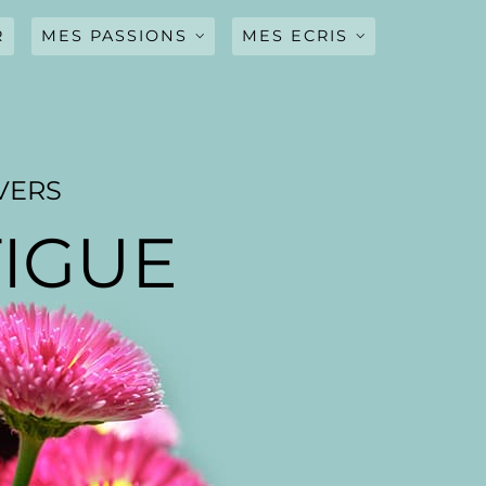
R
MES PASSIONS
MES ECRIS
CINEMA
MUSIQUE
ADIEU(POEME)
SERIES CULTES
QUELQUE PAGES
D’AMOUR(NOUVELLE)
VERS
TIGUE