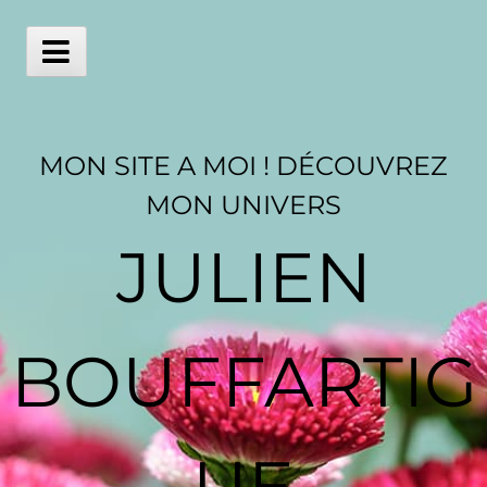
Skip
to
content
Main
Menu
MON SITE A MOI ! DÉCOUVREZ
MON UNIVERS
JULIEN
BOUFFARTIG
UE