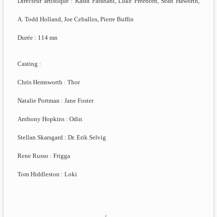
Directeur artistique : Kasra Farahani, Luke Freeborn, Sean Haworth,
A. Todd Holland, Joe Ceballos, Pierre Buffin
Durée : 114 mn
Casting :
Chris Hemsworth : Thor
Natalie Portman : Jane Foster
Anthony Hopkins : Odin
Stellan Skarsgard : Dr. Erik Selvig
Rene Russo : Frigga
Tom Hiddleston : Loki