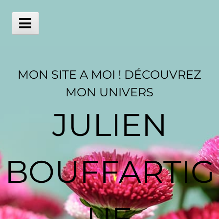
Skip
to
content
Main
Menu
MON SITE A MOI ! DÉCOUVREZ
MON UNIVERS
JULIEN
BOUFFARTIG
UE