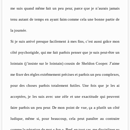
me suis quand même fait un peu peur, parce que je n’aurais jamais
tenu autant de temps en ayant faim comme cela une bonne partie de
la journée.
Si je suis arrivé presque facilement à mes fins, c’est aussi grâce mon
côté psychorigide, qui me fait parfois penser que je suis peut-être un
lointain (j’insiste sur le lointain) cousin de Sheldon Cooper. J’aime
me fixer des règles extrêmement précises et parfois un peu complexes,
pour des choses parfois totalement futiles. Une fois que je les ai
acceptées, je les suis avec une zèle et une exactitude qui peuvent
faire parfois un peu peur. De mon point de vue, ça a plutôt un côté
ludique, même si, pour beaucoup, cela peut paraître au contraire
comme la négation de mot « fun ». Bref, en tout cas, me discipliner au