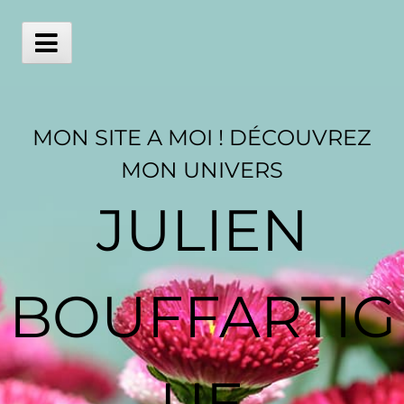
Skip
to
content
Main
Menu
MON SITE A MOI ! DÉCOUVREZ
MON UNIVERS
JULIEN
BOUFFARTIG
UE