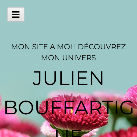
Skip
to
content
Main
Menu
MON SITE A MOI ! DÉCOUVREZ
MON UNIVERS
JULIEN
BOUFFARTIG
UE