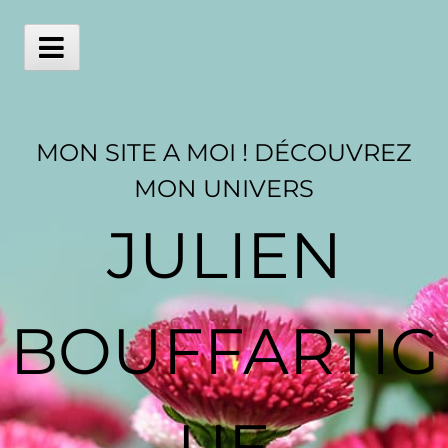
Skip
to
content
Main
Menu
MON SITE A MOI ! DÉCOUVREZ
MON UNIVERS
JULIEN
BOUFFARTIG
UE