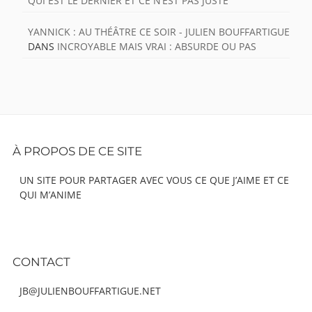
QUI EST LE DERNIER ET CE N’EST PAS JUSTE
YANNICK : AU THÉÂTRE CE SOIR - JULIEN BOUFFARTIGUE
DANS
INCROYABLE MAIS VRAI : ABSURDE OU PAS
Footer
À PROPOS DE CE SITE
Content
UN SITE POUR PARTAGER AVEC VOUS CE QUE J’AIME ET CE
QUI M’ANIME
CONTACT
JB@JULIENBOUFFARTIGUE.NET