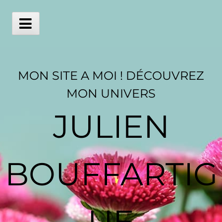
Skip
to
content
Main
Menu
MON SITE A MOI ! DÉCOUVREZ
MON UNIVERS
JULIEN
BOUFFARTIG
UE