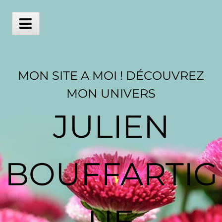
Skip
to
content
Main
Menu
MON SITE A MOI ! DÉCOUVREZ
MON UNIVERS
JULIEN
BOUFFARTIG
UE