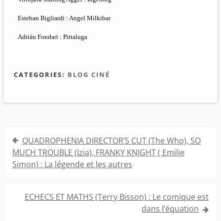
Esteban Bigliardi : Angel Milkibar
Adrián Fondari : Pittaluga
CATEGORIES:
BLOG CINÉ
Navigation
QUADROPHENIA DIRECTOR’S CUT (The Who), SO
de
MUCH TROUBLE (Izia), FRANKY KNIGHT ( Emilie
Simon) : La légende et les autres
l’article
ECHECS ET MATHS (Terry Bisson) : Le comique est
dans l’équation