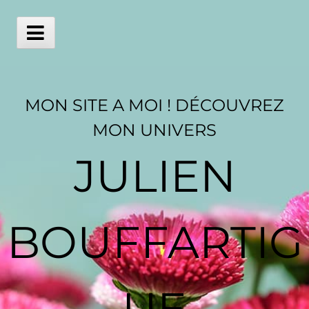
Skip
to
content
Main
Menu
MON SITE A MOI ! DÉCOUVREZ
MON UNIVERS
JULIEN
BOUFFARTIG
UE