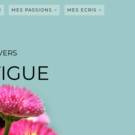
R
MES PASSIONS
MES ECRIS
CINEMA
MUSIQUE
ADIEU(POEME)
SERIES CULTES
QUELQUE PAGES
D’AMOUR(NOUVELLE)
VERS
TIGUE