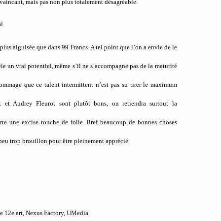
vaincant, mais pas non plus totalement désagréable.
plus aiguisée que dans 99 Francs. A tel point que l’on a envie de le
èle un vrai potentiel, même s’il ne s’accompagne pas de la maturité
Dommage que ce talent intermittent n’est pas su tirer le maximum
t et Audrey Fleurot sont plutôt bons, on retiendra surtout la
te une excise touche de folie. Bref beaucoup de bonnes choses
 peu trop brouillon pour être pleinement apprécié.
e 12e art, Nexus Factory, UMedia