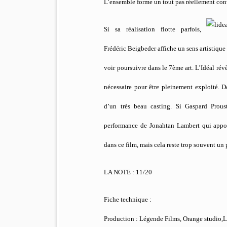
L’ensemble forme un tout pas réellement con
Si sa réalisation flotte parfois,
Frédéric Beigbeder affiche un sens artistique 
voir poursuivre dans le 7ème art. L’Idéal rév
nécessaire pour être pleinement exploité. 
d’un très beau casting. Si Gaspard Prous
performance de Jonahtan Lambert qui appor
dans ce film, mais cela reste trop souvent un
LA NOTE : 11/20
Fiche technique :
Production : Légende Films, Orange studio,L