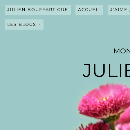
Skip
to
JULIEN BOUFFARTIGUE
ACCUEIL
J’AIME 
content
LES BLOGS
JOURNAL
MON
BLOG CINÉ
JULI
BLOG ACTUALITÉS
BLOG SPORT