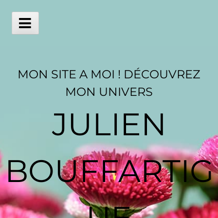
Skip
to
content
Main
Menu
MON SITE A MOI ! DÉCOUVREZ
MON UNIVERS
JULIEN
BOUFFARTIG
UE