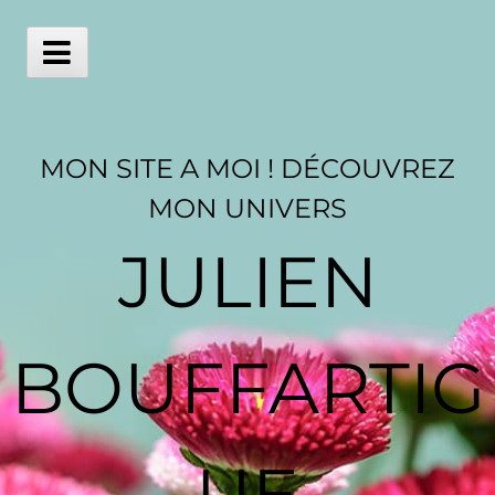
Skip
to
content
Main
Menu
MON SITE A MOI ! DÉCOUVREZ
MON UNIVERS
JULIEN
BOUFFARTIG
UE