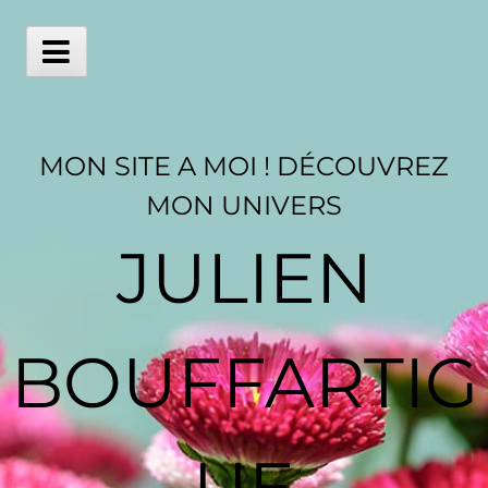
Skip
to
content
Main
Menu
MON SITE A MOI ! DÉCOUVREZ
MON UNIVERS
JULIEN
BOUFFARTIG
UE