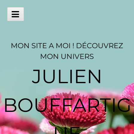
Skip
to
content
Main
Menu
MON SITE A MOI ! DÉCOUVREZ
MON UNIVERS
JULIEN
BOUFFARTIG
UE