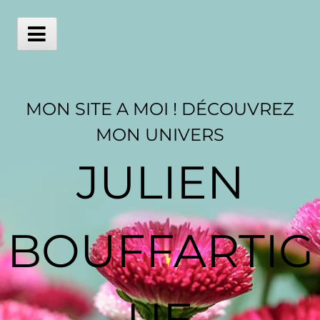
Skip
to
content
Main
Menu
MON SITE A MOI ! DÉCOUVREZ
MON UNIVERS
JULIEN
BOUFFARTIG
UE