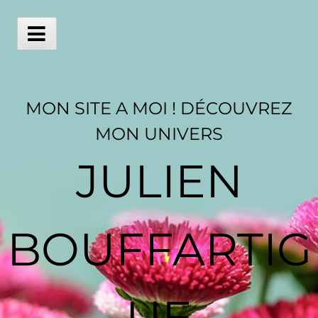
Skip
to
content
Main
Menu
MON SITE A MOI ! DÉCOUVREZ
MON UNIVERS
JULIEN
BOUFFARTIG
UE