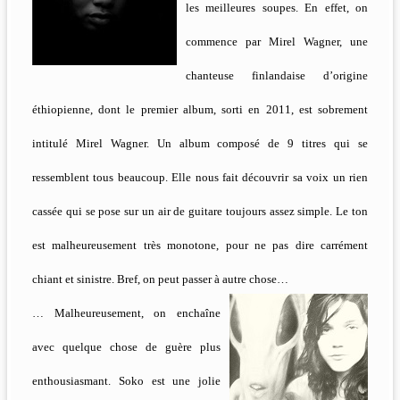
les meilleures soupes. En effet, on
commence par Mirel Wagner, une
chanteuse finlandaise d’origine
éthiopienne, dont le premier album, sorti en 2011, est sobrement
intitulé Mirel Wagner. Un album composé de 9 titres qui se
ressemblent tous beaucoup. Elle nous fait découvrir sa voix un rien
cassée qui se pose sur un air de guitare toujours assez simple. Le ton
est malheureusement très monotone, pour ne pas dire carrément
chiant et sinistre. Bref, on peut passer à autre chose…
… Malheureusement, on enchaîne
avec quelque chose de guère plus
enthousiasmant. Soko est une jolie