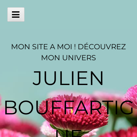
Skip
to
content
Main
Menu
MON SITE A MOI ! DÉCOUVREZ
MON UNIVERS
JULIEN
BOUFFARTIG
UE