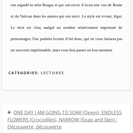
ont regardé la série Borgia et qui ont envie d’avoir une vue de Rome
et du Vatican dans les années qui ont suivi. Le style est vivant, léger.
Le récit est clair, malgré un nombre relativement important de
personnages. Une parfaite lecture d’été donc, qui ne vous laissera pas
un souvenir impérissable, mais vous fera passer un bon moment.
CATEGORIES:
LECTURES
Navigation
ONE DAY I AM GOING TO SOAR (Dexys), ENDLESS
de
FLOWERS (Crocodiles), NARROW (Soap and Skin) :
Découverte, découverte
l’article