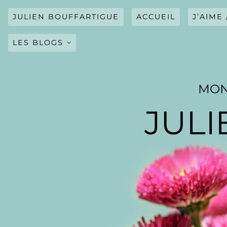
Skip
to
JULIEN BOUFFARTIGUE
ACCUEIL
J’AIME 
content
LES BLOGS
JOURNAL
MON
BLOG CINÉ
JULI
BLOG ACTUALITÉS
BLOG SPORT