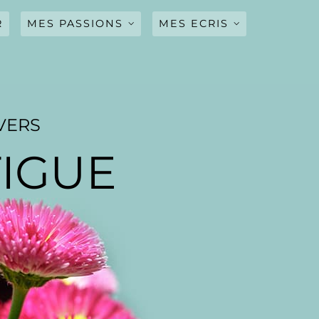
R
MES PASSIONS
MES ECRIS
CINEMA
MUSIQUE
ADIEU(POEME)
SERIES CULTES
QUELQUE PAGES
D’AMOUR(NOUVELLE)
VERS
TIGUE