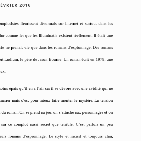
FÉVRIER 2016
mplotistes fleurissent désormais sur Internet et surtout dans les
r comme fer que les Illuminatis existent réellement. Il était une
rie ne prenait vie que dans les romans d’espionnage. Des romans
rt Ludlum, le père de Jason Bourne. Un roman écrit en 1979, une
eux.
ns épais qu’il en a l’air car il se dévore avec une avidité qui ne
émarrer mais c’est pour mieux faire monter le mystère. La tension
rs du roman. On se prend au jeu, on s’attache aux personnages et on
 sur ce complot aussi secret que terrible. C’est parfois un peu
rs romans d’espionnage. Le style et incisif et toujours clair,