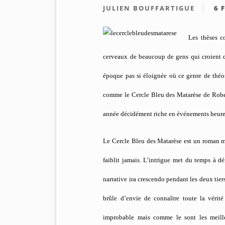
JULIEN BOUFFARTIGUE
6 
Les thèses co
cerveaux de beaucoup de gens qui croient du
époque pas si éloignée où ce genre de théo
comme le Cercle Bleu des Matarèse de Robe
année décidément riche en événements heur
Le Cercle Bleu des Matarèse est un roman moi
faiblit jamais. L’intrigue met du temps à d
narrative ira crescendo pendant les deux tie
brûle d’envie de connaître toute la vérité
improbable mais comme le sont les meilleu