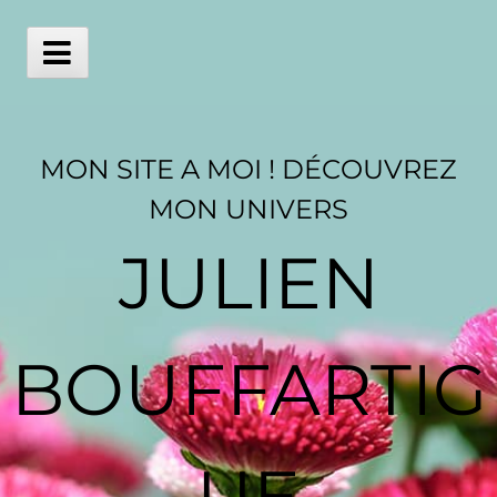
Skip
to
content
Main
Menu
MON SITE A MOI ! DÉCOUVREZ
MON UNIVERS
JULIEN
BOUFFARTIG
UE