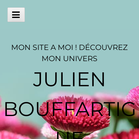
Skip
to
content
Main
Menu
MON SITE A MOI ! DÉCOUVREZ
MON UNIVERS
JULIEN
BOUFFARTIG
UE