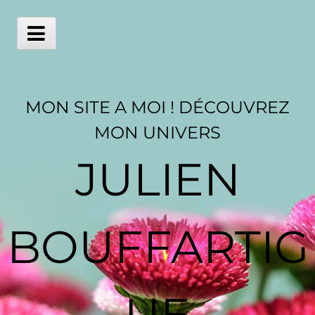
Skip
to
content
Main
Menu
MON SITE A MOI ! DÉCOUVREZ
MON UNIVERS
JULIEN
BOUFFARTIG
UE