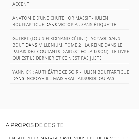
ACCENT
ANATOMIE D’UNE CHUTE : OR MASSIF - JULIEN
BOUFFARTIGUE
DANS
VICTORIA : SANS ÉTIQUETTE
GUERRE (LOUIS-FERDINAND CÉLINE) : VOYAGE SANS
BOUT
DANS
MILLENIUM, TOME 2 : LA REINE DANS LE
PALAIS DES COURANTS D’AIR (STIEG LARSSON) : LE LIVRE
QUI EST LE DERNIER ET CE N’EST PAS JUSTE
YANNICK : AU THÉÂTRE CE SOIR - JULIEN BOUFFARTIGUE
DANS
INCROYABLE MAIS VRAI : ABSURDE OU PAS
Footer
À PROPOS DE CE SITE
Content
UN SITE POUR PARTAGER AVEC VOUS CE QUE J’AIME ET CE