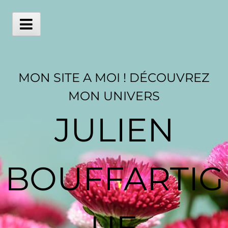
Skip
to
content
Main
Menu
MON SITE A MOI ! DÉCOUVREZ
MON UNIVERS
JULIEN
BOUFFARTIG
UE