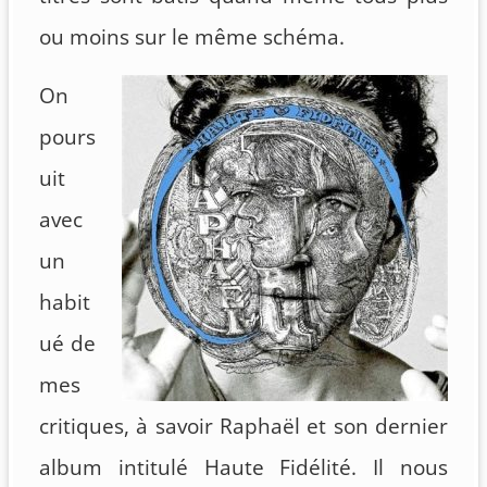
ou moins sur le même schéma.
On
pours
uit
avec
un
habit
ué de
mes
critiques, à savoir Raphaël et son dernier
album intitulé Haute Fidélité. Il nous