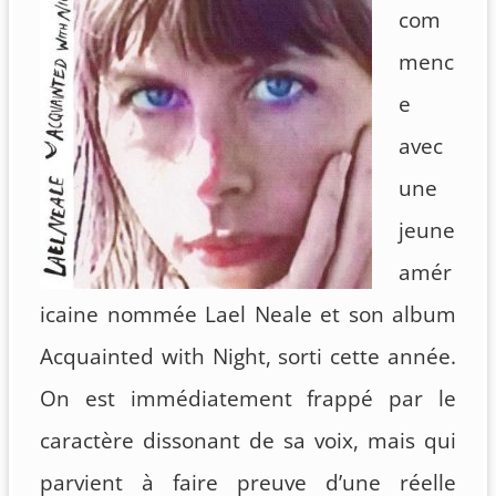
com
menc
e
avec
une
jeune
amér
icaine nommée Lael Neale et son album
Acquainted with Night, sorti cette année.
On est immédiatement frappé par le
caractère dissonant de sa voix, mais qui
parvient à faire preuve d’une réelle